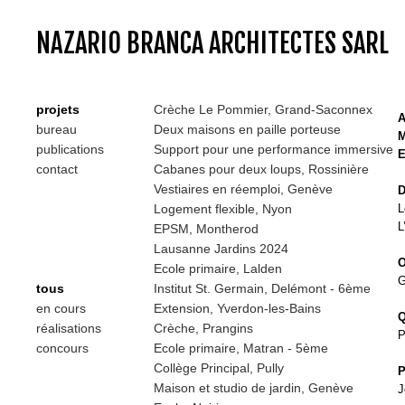
NAZARIO BRANCA ARCHITECTES SARL
projets
Crèche Le Pommier, Grand-Saconnex
A
bureau
Deux maisons en paille porteuse
M
publications
Support pour une performance immersive
E
contact
Cabanes pour deux loups, Rossinière
Vestiaires en réemploi, Genève
D
Logement flexible, Nyon
L
L
EPSM, Montherod
Lausanne Jardins 2024
Ecole primaire, Lalden
G
tous
Institut St. Germain, Delémont - 6ème
en cours
Extension, Yverdon-les-Bains
réalisations
Crèche, Prangins
P
concours
Ecole primaire, Matran - 5ème
Collège Principal, Pully
P
Maison et studio de jardin, Genève
J